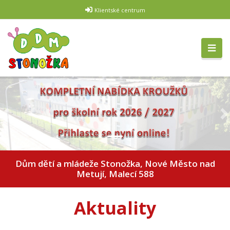
Klientské centrum
Předchozí
D
Dům dětí a mládeže Stonožka, Nové Město nad
Metují, Malecí 588
Aktuality