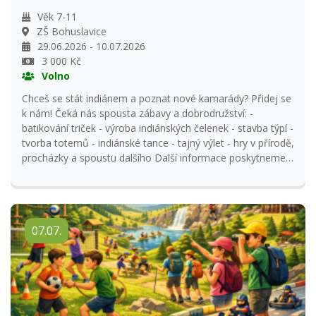
Věk 7-11
ZŠ Bohuslavice
29.06.2026 - 10.07.2026
3 000 Kč
Volno
Chceš se stát indiánem a poznat nové kamarády? Přidej se
k nám! Čeká nás spousta zábavy a dobrodružství: -
batikování triček - výroba indiánských čelenek - stavba týpí -
tvorba totemů - indiánské tance - tajný výlet - hry v přírodě,
procházky a spoustu dalšího Další informace poskytneme
po uzávěrce přihlášek nebo na telefonním čísle 739 203
117.
07.07.