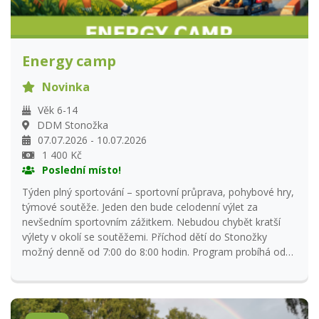
Energy camp
Novinka
Věk 6-14
DDM Stonožka
07.07.2026 - 10.07.2026
1 400 Kč
Poslední místo!
Týden plný sportování – sportovní průprava, pohybové hry,
týmové soutěže. Jeden den bude celodenní výlet za
nevšedním sportovním zážitkem. Nebudou chybět kratší
výlety v okolí se soutěžemi. Příchod dětí do Stonožky
možný denně od 7:00 do 8:00 hodin. Program probíhá od
8:00 do 15:00 hodin. Další informace poskytneme na
základě přihlášky po uzávěrce nebo na tel. čísle 773 980
544.