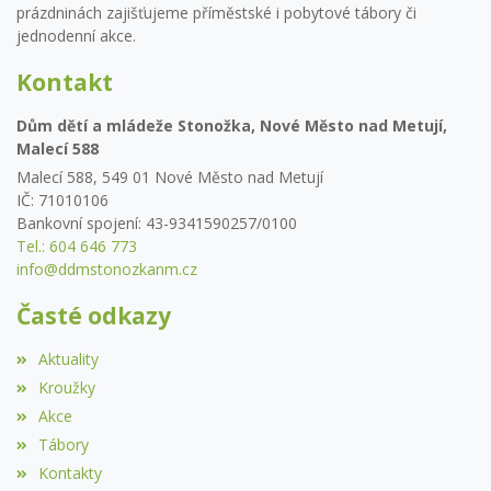
prázdninách zajišťujeme příměstské i pobytové tábory či
jednodenní akce.
Kontakt
Dům dětí a mládeže Stonožka, Nové Město nad Metují,
Malecí 588
Malecí 588, 549 01 Nové Město nad Metují
IČ: 71010106
Bankovní spojení: 43-9341590257/0100
Tel.: 604 646 773
info@ddmstonozkanm.cz
Časté odkazy
Aktuality
Kroužky
Akce
Tábory
Kontakty