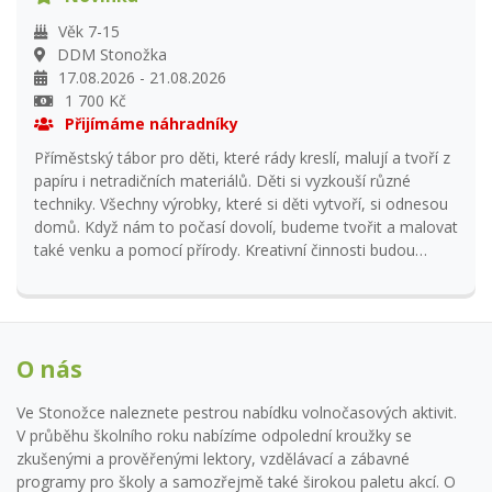
tuto informaci do poznámky v přihlášce. Další informace
poskytneme na základě přihlášky po uzávěrce nebo na tel.
Věk 7-15
čísle 605 312 145.
DDM Stonožka
17.08.2026 - 21.08.2026
1 700 Kč
Přijímáme náhradníky
Příměstský tábor pro děti, které rády kreslí, malují a tvoří z
papíru i netradičních materiálů. Děti si vyzkouší různé
techniky. Všechny výrobky, které si děti vytvoří, si odnesou
domů. Když nám to počasí dovolí, budeme tvořit a malovat
také venku a pomocí přírody. Kreativní činnosti budou
doplněny pohybovými aktivitami. Po obědě odpočinek s
pohádkou. Příchod dětí do Stonožky možný denně od 7:00
do 8:00 hodin. Program probíhá od 8:00 do 15:00 hodin.
Další informace poskytneme na základě přihlášky po
O nás
uzávěrce nebo na tel. čísle 724 004 084.
Ve Stonožce naleznete pestrou nabídku volnočasových aktivit.
V průběhu školního roku nabízíme odpolední kroužky se
zkušenými a prověřenými lektory, vzdělávací a zábavné
programy pro školy a samozřejmě také širokou paletu akcí. O