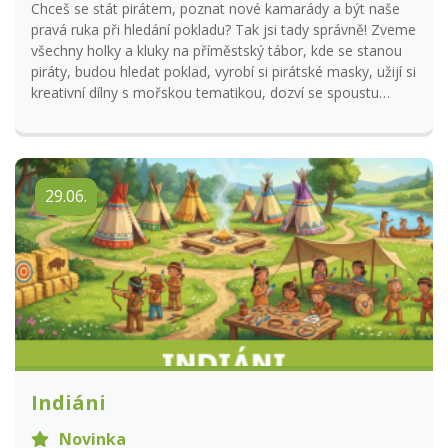
Chceš se stát pirátem, poznat nové kamarády a být naše
pravá ruka při hledání pokladu? Tak jsi tady správně! Zveme
všechny holky a kluky na příměstský tábor, kde se stanou
piráty, budou hledat poklad, vyrobí si pirátské masky, užijí si
kreativní dílny s mořskou tematikou, dozví se spoustu
zajímavostí o moři a mořském světě. Naučí se znát názvy
nejznámějších moří a seznámí se s mořskými živočichy a
rostlinami. Děti se mohou těšit na pobyt na čerstvém
vzduchu a celodenní výlet. Příchod dětí do Stonožky možný
29.06.
denně od 7:00 do 8:00 hodin. Program probíhá od 8:00 do
15:00 hodin. Další informace poskytneme na základě
přihlášky po uzávěrce nebo na tel. čísle 724 004 084.
Indiáni
Novinka