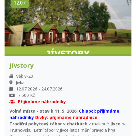
12.07.
Jívstory
Věk 8-20
Jívka
12.07.2026 - 24.07.2026
7 500 Kč
Přijímáme náhradníky
Volná místa - stav k 11. 5. 2026:
Chlapci: přijímáme
náhradníky
Dívky: přijímáme náhradnice
Tradiční pobytový tábor v chatkách
v malebné
Jívce
na
Trutnovsku. Letní tábor v Jívce letos mění pravidla hry!